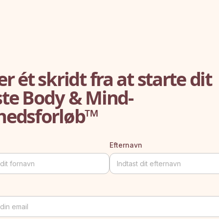
r ét skridt fra at starte dit
ste Body & Mind-
hedsforløb™
Efternavn