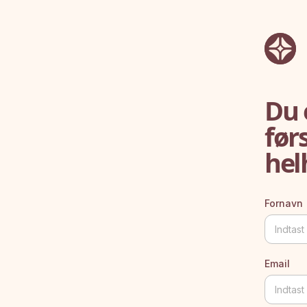
Du e
før
hel
Fornavn
Email